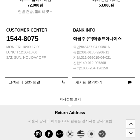
72,000원
53,000원
린넨 혼방, 퀄리티 굿!~
CUSTOMER CENTER
BANK INFO
1544-8075
예금주 (주)메종드아나이스
MON-FRI 10:00-17:00
국민:845737-04-008016
LUNCH 12:00-13:00
농협:301-0153-9206-11
SAT, SUN, HOLIDAY OFF
기업:311-065010-04-021
신한:140-012-007868
우리:1005-204-120150
고객센터 전화 연결
게시판 문의하기
회사정보
Return Address
서울시 강서구 화곡동 CJ 대한통운 강서지점 강서3호팀