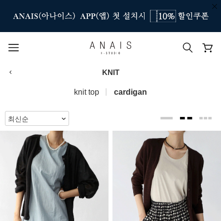
KNIT
인기 검색어
knit top
cardigan
#신상7%할인
#아나이스 제작
#MD추천
#당일발송
#BEST OF BEST