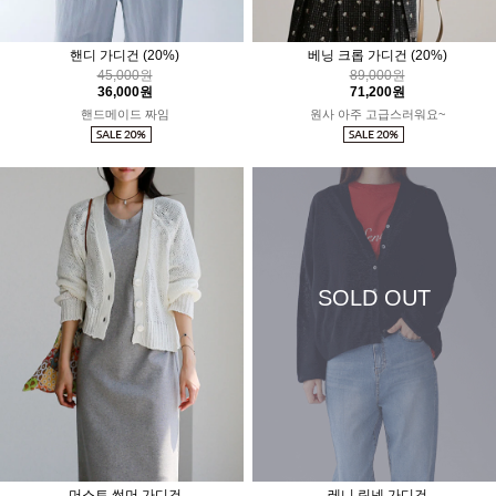
핸디 가디건
(20%)
베닝 크롭 가디건
(20%)
45,000원
89,000원
36,000원
71,200원
핸드메이드 짜임
원사 아주 고급스러워요~
SOLD OUT
머스트 썸머 가디건
레니 린넨 가디건