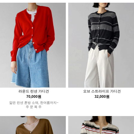
라운드 린넨 가디건
오브 스트라이프 가디건
70,000원
32,000원
얇은 린넨 혼방 소재, 한여름까지~
주 문 폭 주