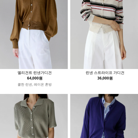
엘리건트 린넨가디건
린넨 스트라이프 가디건
64,000원
36,000원
쿨한 린넨, 레이온 혼방