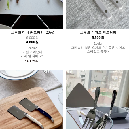
브루크 디너 커트러리
(20%)
브루크 디저트 커트러리
6,000원
5,500원
4,800원
2color
그래놀라 넣은 요거트 먹기좋은 사이즈
2color
스타일도 굿굿!~
가볍고 이쁜데
가격 넘 착해요^^