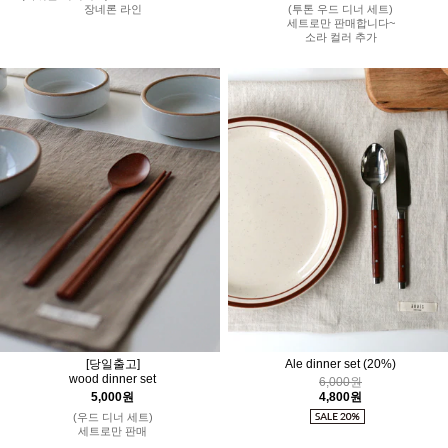
(투톤 우드 디너 세트)
장네론 라인
세트로만 판매합니다~
소라 컬러 추가
[당일출고]
Ale dinner set
(20%)
wood dinner set
6,000원
5,000원
4,800원
(우드 디너 세트)
세트로만 판매