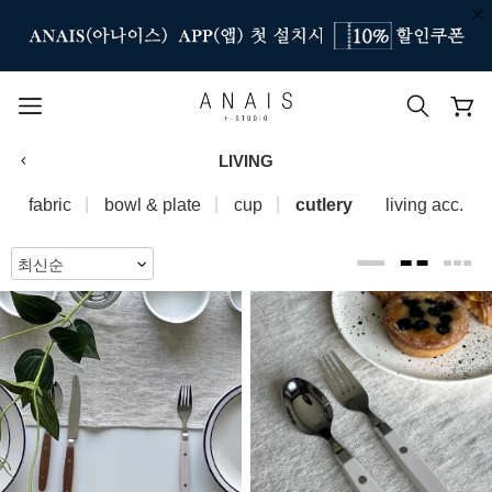
LIVING
인기 검색어
fabric
bowl & plate
cup
cutlery
living acc.
#신상7%할인
#아나이스 제작
#MD추천
#당일발송
#BEST OF BEST