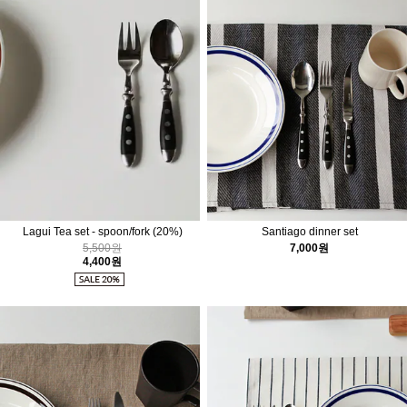
Lagui Tea set - spoon/fork
(20%)
Santiago dinner set
5,500원
7,000원
4,400원