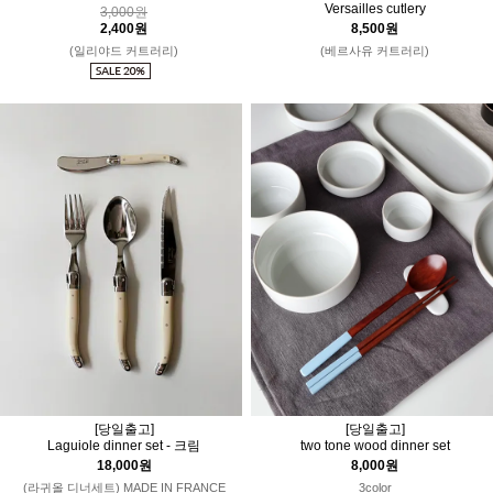
Versailles cutlery
3,000원
2,400원
8,500원
(일리야드 커트러리)
(베르사유 커트러리)
[당일출고]
[당일출고]
two tone wood dinner set
Laguiole dinner set - 크림
8,000원
18,000원
3color
(라귀올 디너세트) MADE IN FRANCE