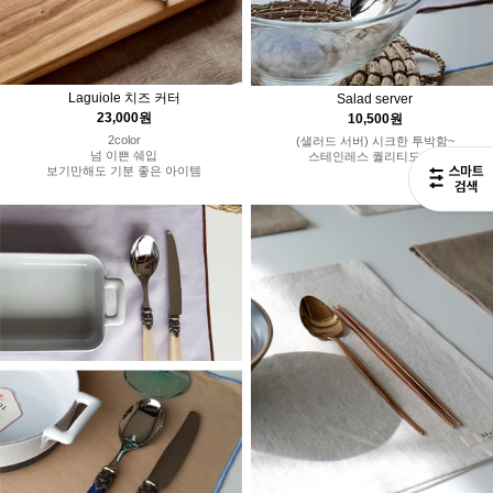
Laguiole 치즈 커터
Salad server
23,000원
10,500원
2color
(샐러드 서버) 시크한 투박함~
넘 이쁜 쉐입
스테인레스 퀄리티도 굿~
보기만해도 기분 좋은 아이템