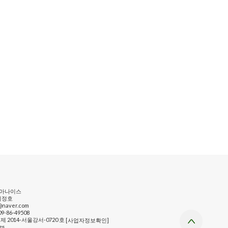
드아나이스
이정호
@naver.com
-86-49508
 2014-서울강서-0720 호
[사업자정보확인]
75