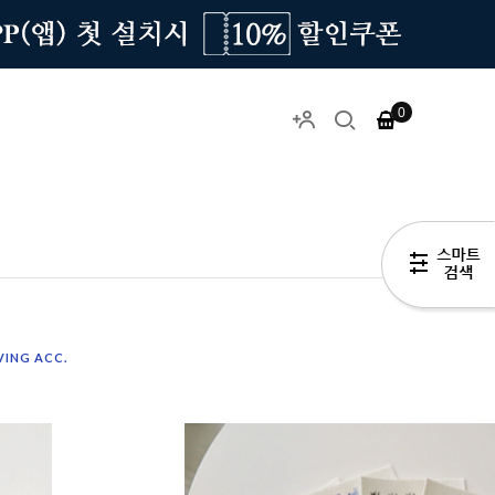
0
VING ACC.