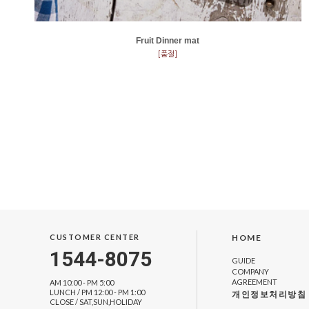
Fruit Dinner mat
[품절]
CUSTOMER CENTER
HOME
1544-8075
GUIDE
COMPANY
AGREEMENT
AM 10:00 - PM 5:00
LUNCH / PM 12:00 - PM 1:00
개인정보처리방침
CLOSE / SAT,SUN,HOLIDAY