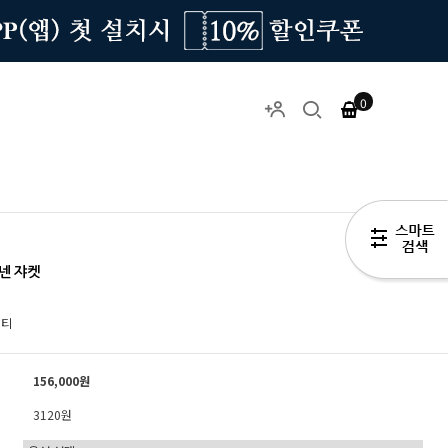
0
넨 쟈켓
리티
156,000원
3120원