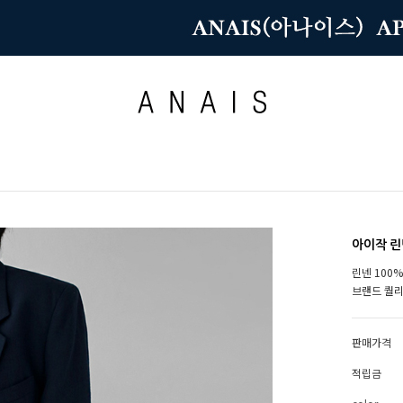
아이작 린
린넨 100%
브랜드 퀄
판매가격
적립금