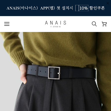
인기 검색어
#신상7%할인
#아나이스 제작
#MD추천
#당일발송
#BEST OF BEST