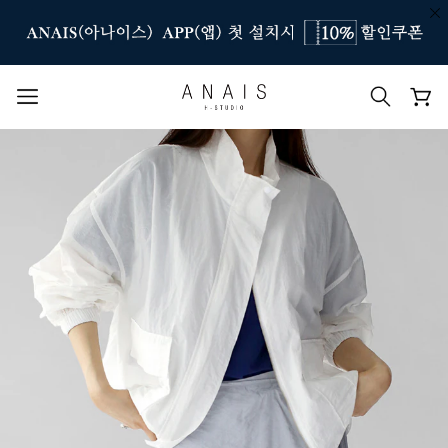
인기 검색어
#신상7%할인
#아나이스 제작
#MD추천
#당일발송
#BEST OF BEST