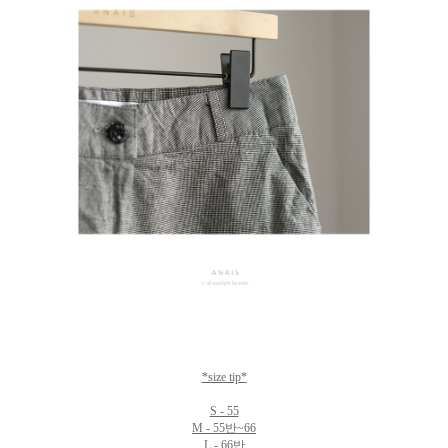
*size tip*
S - 55
M - 55반~66
L - 66반