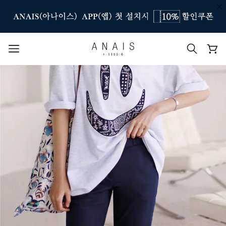
인기 검색어
#신상7%할인
#아나이스 제작
#MD추천
#당일발송
#BEST OF BEST