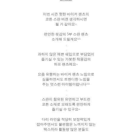
이번 시즌 핫한 바이커 팬츠의
코튼 스판 버젼 생각하시면
될 거 같아요~
편안한 핏감의 5부 스판 팬츠
소개해 드릴게요^^
.
.
과하지 않은 예쁜 쉐입으로 부담없이
즐기실 수 있는 가봇한 착용감의
하프 팬츠예요~
요즘 유행하는 바이커 팬츠 느낌으로
심플하면서도 트렌디한 느낌을
주는 멋스런 아이템이랍니다^^
.
.
스판이 함유된 유연하고 부드런
코튼 소재로 오래도록 편안하게
즐기실 수 있구요~
다리 라인을 적당히 보정력있게
잡아주면서도 불편함은 느껴지지 않는
텍스처라 활동량 많은 분들도