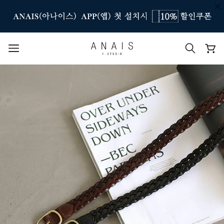
인기 검색어
#신상7%할인
#아나이스 제작
#MD추천
#당일발송
#BEST OF BEST