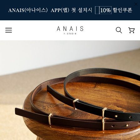
인기 검색어
#신상7%할인
#아나이스 제작
#MD추천
#당일발송
#BEST OF BEST