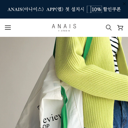
인기 검색어
#신상7%할인
#아나이스 제작
#MD추천
#당일발송
#BEST OF BEST