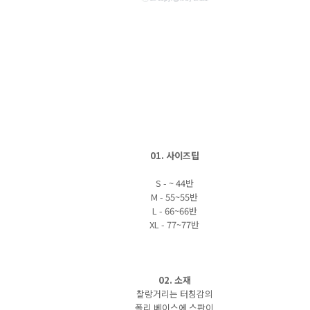
01. 사이즈팁
S - ~ 44반
M - 55~55반
L - 66~66반
XL - 77~77반
02. 소재
찰랑거리는 터칭감의
폴리 베이스에 스판이