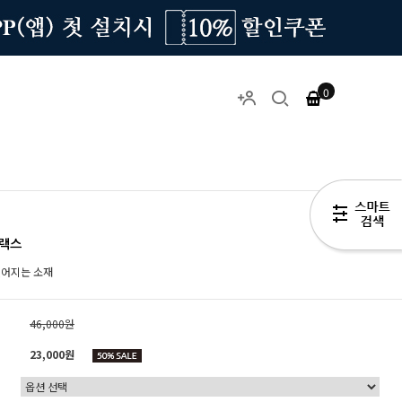
0
슬랙스
떨어지는 소재
46,000
원
23,000원