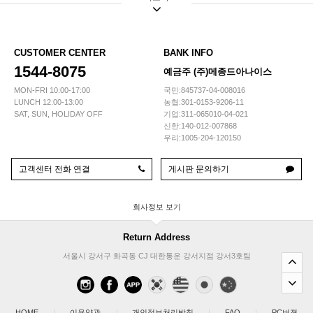
CUSTOMER CENTER
BANK INFO
1544-8075
예금주 (주)메종드아나이스
MON-FRI 10:00-17:00
국민:845737-04-008016
LUNCH 12:00-13:00
농협:301-0153-9206-11
SAT, SUN, HOLIDAY OFF
기업:311-065010-04-021
신한:140-012-007868
우리:1005-204-120150
고객센터 전화 연결
게시판 문의하기
회사정보
Return Address
서울시 강서구 화곡동 CJ 대한통운 강서지점 강서3호팀
HOME
|
이용약관
|
개인정보처리방침
|
FAQ
|
PC버젼