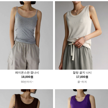
레이온스판 캡나시
찰랑 골지 나시
18,000원
17,000원
66반까지~
쿨~하게