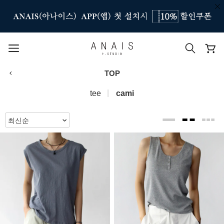
TOP
인기 검색어
tee
cami
#신상7%할인
#아나이스 제작
#MD추천
#당일발송
#BEST OF BEST