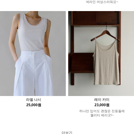
넥라인 여성스러워요~
라엘 나시
레이 카미
25,000원
23,000원
하나만 입어도 괜찮은 진동둘레
퀄리티 베리굿!~
더보기