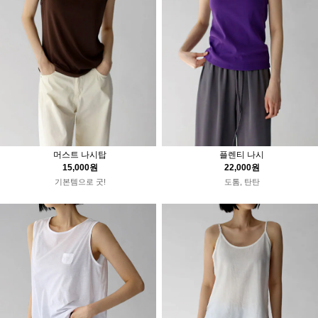
머스트 나시탑
플렌티 나시
15,000원
22,000원
기본템으로 굿!
도톰, 탄탄