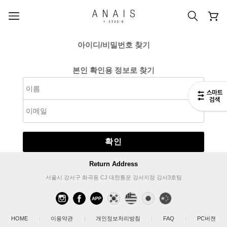
아이디/비밀번호 찾기
본인 확인용 정보로 찾기
인기 검색어
#신상7%할인
#아나이스 제작
#MD추천
#당일발송
#BEST OF BEST
확인
Return Address
서울시 강서구 화곡동 CJ 대한통운 강서지점 강서3호팀
HOME
|
이용약관
|
개인정보처리방침
|
FAQ
|
PC버젼