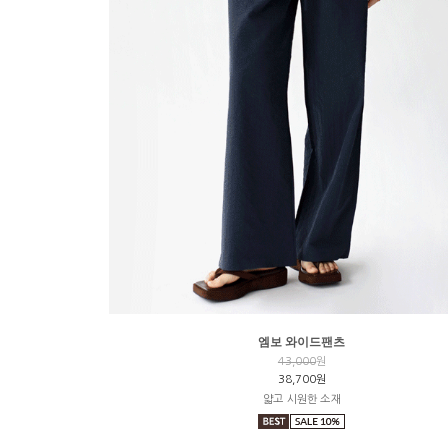
엠보 와이드팬츠
43,000
원
38,700원
얇고 시원한 소재