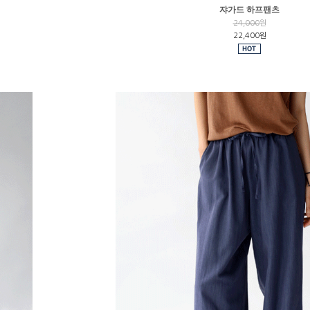
쟈가드 하프팬츠
24,000
원
22,400원