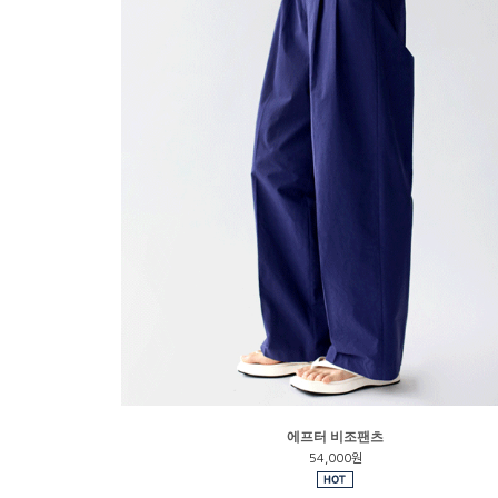
에프터 비조팬츠
54,000원