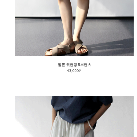
멜론 뒷밴딩 5부팬츠
43,000원