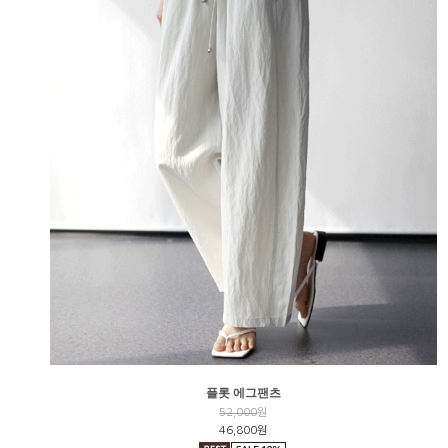
플롯 에그팬츠
52,000
원
46,800원