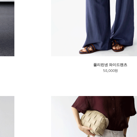
폴리린넨 와이드팬츠
58,000원