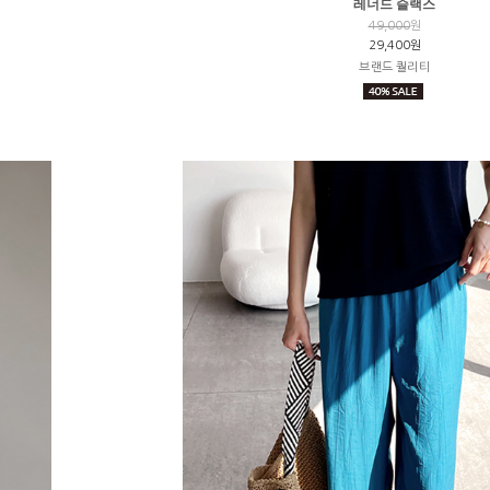
레너드 슬랙스
49,000
원
29,400원
브랜드 퀄리티