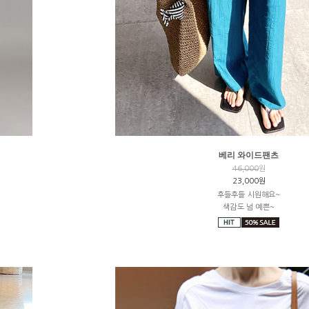
베리 와이드팬츠
46,000
원
23,000원
후들후들 시원해요~
색감도 넘 예쁜~