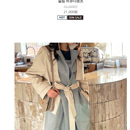
슬림 버큐다팬츠
42,000
원
21,000원