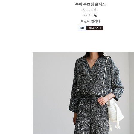
루이 부츠컷 슬랙스
59,500
원
35,700원
브랜드 퀄리티