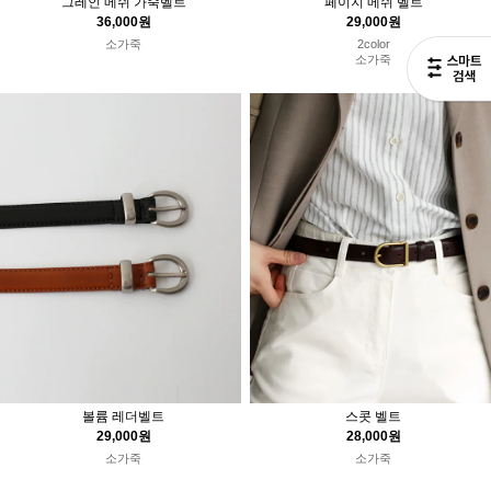
그레인 메쉬 가죽벨트
페이지 메쉬 벨트
36,000원
29,000원
소가죽
2color
소가죽
볼륨 레더벨트
스콧 벨트
29,000원
28,000원
소가죽
소가죽