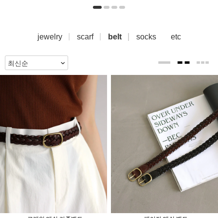
jewelry
scarf
belt
socks
etc