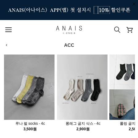
ACC
인기 검색어
#신상7%할인
#아나이스 제작
#MD추천
#당일발송
#BEST OF BEST
루나 펄 socks - 4c
롱레그 골지 삭스 - 4c
롤링 골지 삭
3,500원
2,900원
2,50