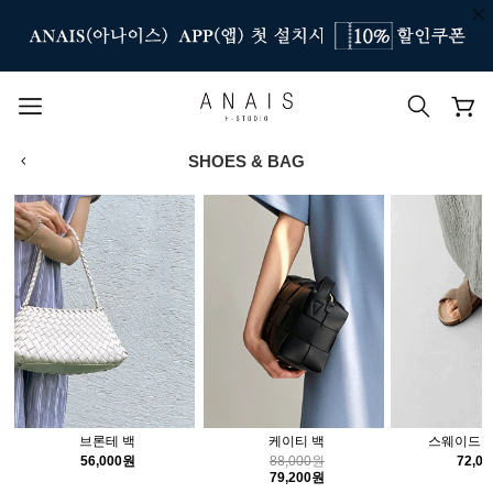
SHOES & BAG
인기 검색어
#신상7%할인
#아나이스 제작
#MD추천
#당일발송
#BEST OF BEST
브론테 백
케이티 백
스웨이드 
56,000원
88,000원
72,0
79,200원