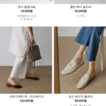
한나 왕골 bag
콜린 레더 슬리퍼
35,000원
65,000원
네추럴하고 시크
소가죽
주 문 폭 주
로드 베이직 블로퍼
프래그매틱 백 - 머드베이지
68,000원
332,000원
소가죽, 퀄리티 굿~