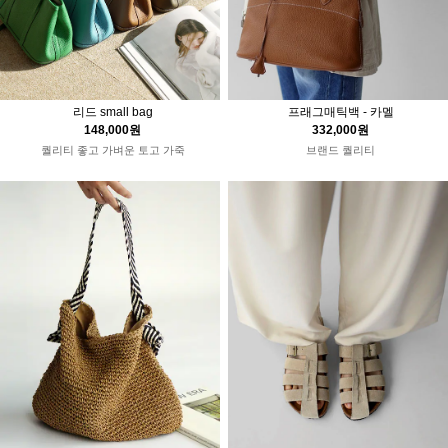
리드 small bag
프래그매틱백 - 카멜
148,000원
332,000원
퀄리티 좋고 가벼운 토고 가죽
브랜드 퀄리티