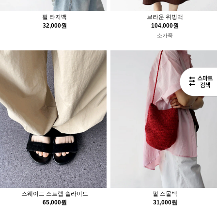
펄 라지백
브라운 위빙백
32,000원
104,000원
소가죽
스웨이드 스트랩 슬라이드
펄 스몰백
65,000원
31,000원