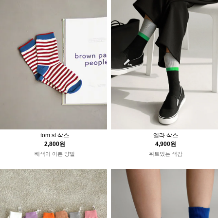
엘라 삭스
tom st 삭스
4,900원
2,800원
위트있는 색감
배색이 이쁜 양말