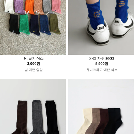
R. 골지 삭스
와츠 자수 socks
3,000원
5,900원
넘 예쁜 양말
유니크하고 예쁜 삭스