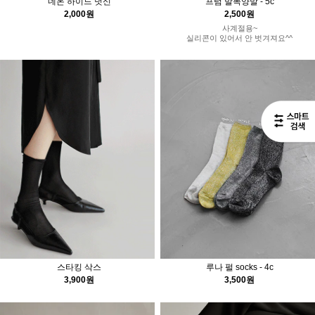
네온 하이드 덧신
프럼 발목양말 - 5c
2,000원
2,500원
사계절용~
실리콘이 있어서 안 벗겨져요^^
스타킹 삭스
루나 펄 socks - 4c
3,900원
3,500원