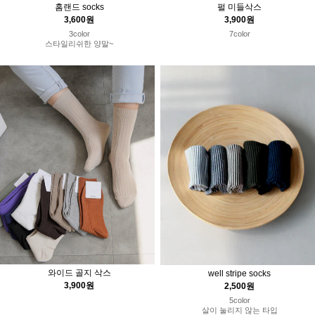
홈랜드 socks
펄 미들삭스
3,600원
3,900원
3color
7color
스타일리쉬한 양말~
와이드 골지 삭스
well stripe socks
3,900원
2,500원
5color
살이 눌리지 않는 타입