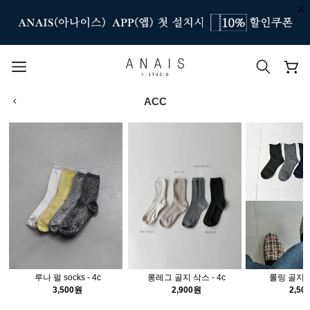
ACC
인기 검색어
#신상7%할인
#아나이스 제작
#MD추천
#당일발송
#BEST OF BEST
루나 펄 socks - 4c
롱레그 골지 삭스 - 4c
롤링 골지 삭
3,500원
2,900원
2,50