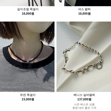
길이조절 목걸이
네스 팔찌
16,000원
16,000원
트란 목걸이
베니스 실버팔찌
23,000원
137,000원
시즌 베스트 상품
중량 대비 좋은 가격