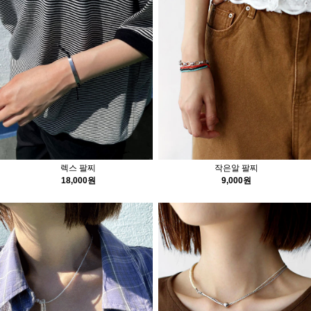
렉스 팔찌
작은알 팔찌
18,000원
9,000원