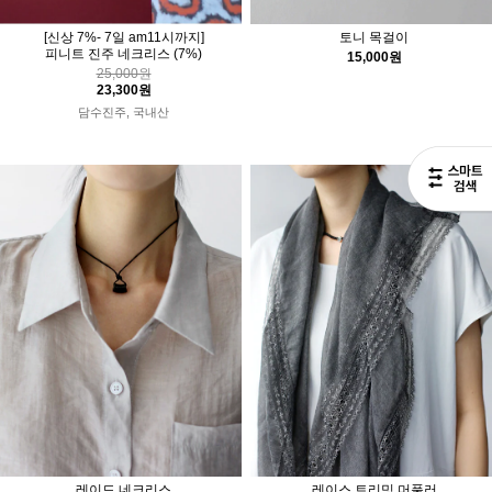
[신상 7%- 7일 am11시까지]
토니 목걸이
피니트 진주 네크리스
(7%)
15,000원
25,000원
23,300원
담수진주, 국내산
레이드 네크리스
레이스 트리밍 머풀러