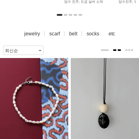
담수 진주, 도금 실버 소재
담수진주, 
jewelry
scarf
belt
socks
etc