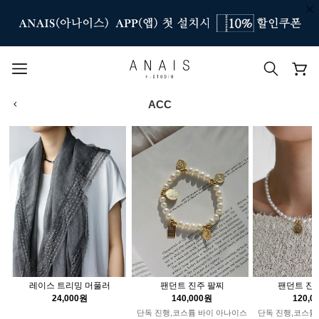
ACC
인기 검색어
#신상7%할인
#아나이스 제작
#MD추천
#당일발송
#BEST OF BEST
레이스 트리밍 머풀러
팬던트 진주 팔찌
팬던트 진
24,000원
140,000원
120,0
단독 진행,코스튬 바이 아나이스
단독 진행,코스튬